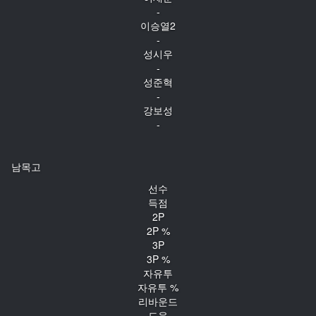
-
이승열2
-
성시우
-
성준혁
-
강보성
-
남목고
선수
득점
2P
2P %
3P
3P %
자유투
자유투 %
리바운드
도움