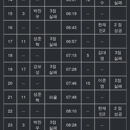
수
실패
박찬
3점
15
3
06:19
--
--
우
실패
한재
2 점
16
--
--
06:43
--
민2
성공
성준
3점
17
11
06:57
--
--
혁
실패
김대
3점
18
--
--
07:15
5
영
실패
강보
3점
19
17
07:28
--
--
성
실패
이준
2점
20
--
--
07:46
10
영
실패
성준
21
11
파울
07:48
--
--
혁
한재
2 점
22
--
--
08:10
--
민2
성공
박찬
3점
23
3
08:28
--
--
우
실패