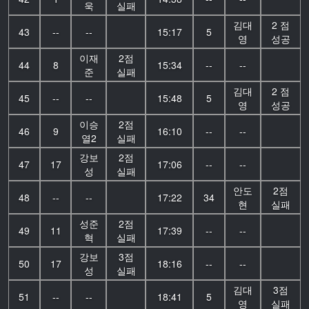
욱
실패
김대
2 점
43
--
--
15:17
5
영
성공
이재
2점
44
8
15:34
--
--
준
실패
김대
2 점
45
--
--
15:48
5
영
성공
이승
2점
46
9
16:10
--
--
열2
실패
강보
2점
47
17
17:06
--
--
성
실패
안도
2점
48
--
--
17:22
34
현
실패
성준
2점
49
11
17:39
--
--
혁
실패
강보
3점
50
17
18:16
--
--
성
실패
김대
3점
51
--
--
18:41
5
영
실패