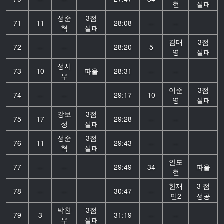
현
실패
성준
3점
71
11
28:08
--
--
혁
실패
김대
3점
72
--
--
28:20
5
영
실패
성시
73
10
파울
28:31
--
--
우
이준
3점
74
--
--
29:17
10
영
실패
강보
3점
75
17
29:28
--
--
성
실패
성준
3점
76
11
29:43
--
--
혁
실패
안도
77
--
--
29:49
34
파울
현
한재
3 점
78
--
--
30:47
--
민2
성공
박찬
3점
79
3
31:19
--
--
우
실패