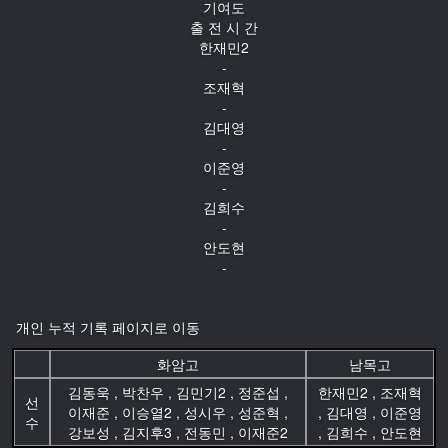
기여도
출 전 시 간
한재민2
-
조재혁
-
김대영
-
이준영
-
김희수
-
안도현
-
개인 누적 기록 페이지로 이동
화암고
남목고
김동욱
,
박찬우
,
김민기2
,
정준섭
,
한재민2
,
조재혁
선
이재준
,
이승열2
,
성시우
,
성준혁
,
,
김대영
,
이준영
수
강보성
,
김지후3
,
전동민
,
이재준2
,
김희수
,
안도현