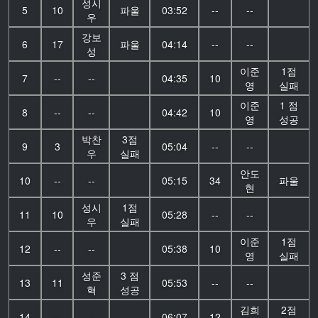
성시
5
10
파울
03:52
--
--
우
강보
6
17
파울
04:14
--
--
성
이준
1점
7
--
--
04:35
10
영
실패
이준
1 점
8
--
--
04:42
10
영
성공
박찬
3점
9
3
05:04
--
--
우
실패
안도
10
--
--
05:15
34
파울
현
성시
1점
11
10
05:28
--
--
우
실패
이준
1점
12
--
--
05:38
10
영
실패
성준
3 점
13
11
05:53
--
--
혁
성공
김희
2점
14
--
--
06:07
12