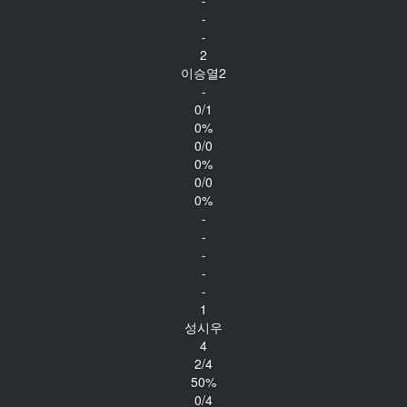
-
-
2
이승열2
-
0/1
0%
0/0
0%
0/0
0%
-
-
-
-
-
1
성시우
4
2/4
50%
0/4