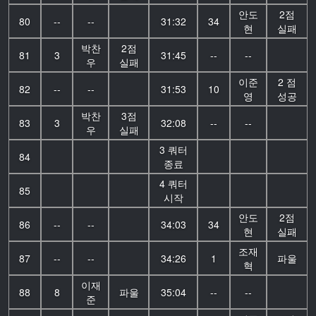
안도
2점
80
--
--
31:32
34
현
실패
박찬
2점
81
3
31:45
--
--
우
실패
이준
2 점
82
--
--
31:53
10
영
성공
박찬
3점
83
3
32:08
--
--
우
실패
3 쿼터
84
종료
4 쿼터
85
시작
안도
2점
86
--
--
34:03
34
현
실패
조재
87
--
--
34:26
1
파울
혁
이재
88
8
파울
35:04
--
--
준