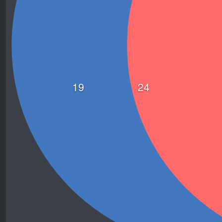
19
24
경 기 종 료