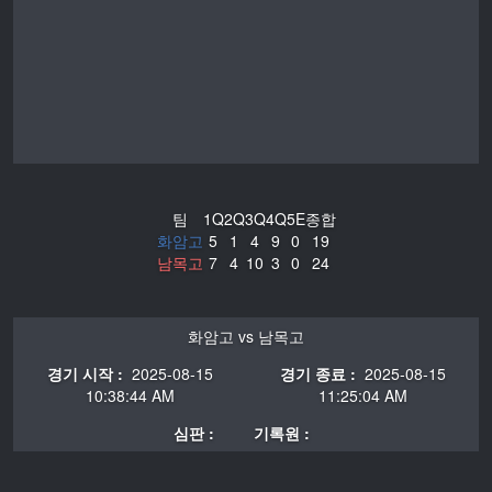
팀
1Q
2Q
3Q
4Q
5E
종합
화암고
5
1
4
9
0
19
남목고
7
4
10
3
0
24
화암고 vs 남목고
경기 시작 :
2025-08-15
경기 종료 :
2025-08-15
10:38:44 AM
11:25:04 AM
심판 :
기록원 :