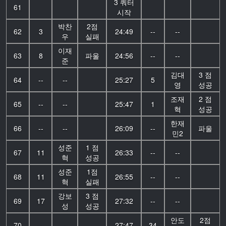
3 쿼터
61
시작
박찬
2점
62
3
24:49
--
--
우
실패
이재
63
8
파울
24:56
--
--
준
김대
3 점
64
--
--
25:27
5
영
성공
조재
2 점
65
--
--
25:47
1
혁
성공
한재
66
--
--
26:09
--
파울
민2
성준
1 점
67
11
26:33
--
--
혁
성공
성준
1점
68
11
26:55
--
--
혁
실패
강보
3 점
69
17
27:32
--
--
성
성공
안도
2점
70
--
--
27:47
34