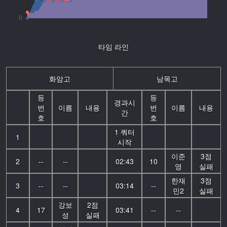
타임 라인
화암고
남목고
등
등
경과시
번
이름
내용
번
이름
내용
간
호
호
1 쿼터
1
시작
이준
3점
2
--
--
02:43
10
영
실패
한재
3점
3
--
--
03:14
--
민2
실패
강보
2점
4
17
03:41
--
--
성
실패