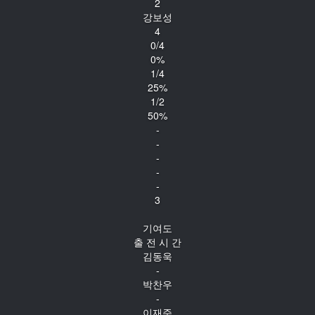
2
강보성
4
0/4
0%
1/4
25%
1/2
50%
-
-
-
-
-
3
기여도
출 전 시 간
김동욱
-
박찬우
-
이재준