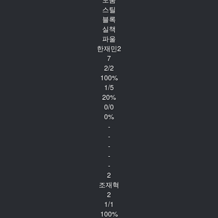
스틸
블록
실책
파울
한재민2
7
2/2
100%
1/5
20%
0/0
0%
-
-
-
-
-
2
조재혁
2
1/1
100%