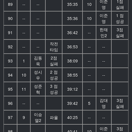
이준
1점
89
--
--
35:35
10
영
실패
이준
1 점
90
--
--
35:36
10
영
성공
한재
3점
91
--
--
36:42
--
민2
실패
작전
92
--
--
36:53
--
--
타임
김동
2점
93
1
38:09
--
--
욱
실패
성시
2 점
94
10
38:55
--
--
우
성공
성준
3 점
95
11
39:12
--
--
혁
성공
김대
3점
96
--
--
39:42
5
영
실패
이승
97
9
파울
40:25
--
--
열2
이준
3점
98
--
--
40:41
10