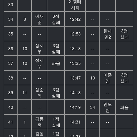
2 쿼터
33
시작
이재
3점
34
8
12:42
--
--
준
실패
한재
3점
35
--
--
12:53
--
민2
실패
성시
3점
36
10
13:13
--
--
우
실패
성시
37
10
파울
13:25
--
--
우
이준
3점
38
--
--
13:47
10
영
실패
성준
3점
39
11
14:13
--
--
혁
실패
안도
40
--
--
14:19
34
파울
현
김동
1점
41
1
14:31
--
--
욱
실패
김동
1점
42
1
14:38
--
--