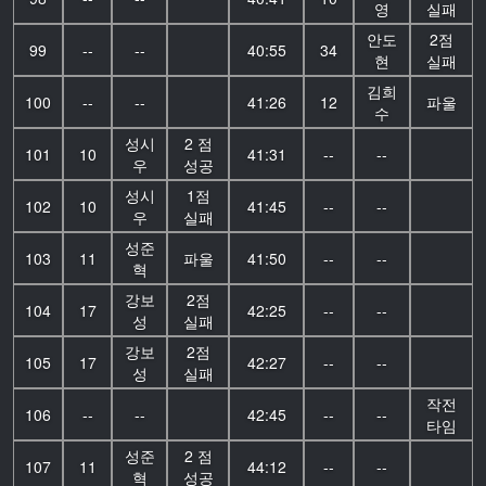
영
실패
안도
2점
99
--
--
40:55
34
현
실패
김희
100
--
--
41:26
12
파울
수
성시
2 점
101
10
41:31
--
--
우
성공
성시
1점
102
10
41:45
--
--
우
실패
성준
103
11
파울
41:50
--
--
혁
강보
2점
104
17
42:25
--
--
성
실패
강보
2점
105
17
42:27
--
--
성
실패
작전
106
--
--
42:45
--
--
타임
성준
2 점
107
11
44:12
--
--
혁
성공