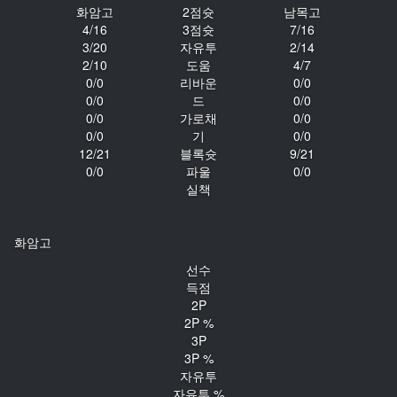
화암고
2점슛
남목고
4/16
3점슛
7/16
3/20
자유투
2/14
2/10
도움
4/7
0/0
리바운
0/0
0/0
드
0/0
0/0
가로채
0/0
0/0
기
0/0
12/21
블록슛
9/21
0/0
파울
0/0
실책
화암고
선수
득점
2P
2P %
3P
3P %
자유투
자유투 %