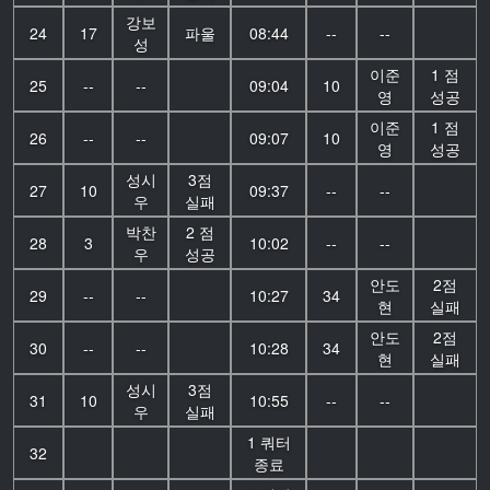
강보
24
17
파울
08:44
--
--
성
이준
1 점
25
--
--
09:04
10
영
성공
이준
1 점
26
--
--
09:07
10
영
성공
성시
3점
27
10
09:37
--
--
우
실패
박찬
2 점
28
3
10:02
--
--
우
성공
안도
2점
29
--
--
10:27
34
현
실패
안도
2점
30
--
--
10:28
34
현
실패
성시
3점
31
10
10:55
--
--
우
실패
1 쿼터
32
종료