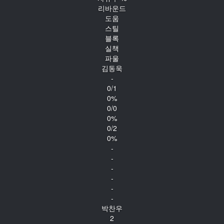
리바운드
도움
스틸
블록
실책
파울
김동욱
-
0/1
0%
0/0
0%
0/2
0%
-
-
-
-
-
-
박찬우
2