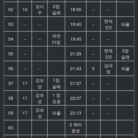
성시
2점
52
10
18:55
--
--
우
실패
한재
53
--
--
19:40
--
파울
민2
작전
54
--
--
19:45
--
--
타임
한재
3점
55
--
--
21:29
--
민2
실패
김대
56
--
--
21:43
5
파울
영
강보
1점
57
17
21:57
--
--
성
실패
강보
1 점
58
17
22:07
--
--
성
성공
강보
59
17
파울
22:13
--
--
성
2 쿼터
60
종료