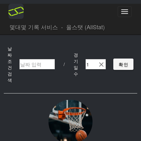
Toggle
navigati
몇대몇 기록 서비스 - 올스탯 (AllStat)
날
짜
경
조
기
확인
/
건
일
검
수
색