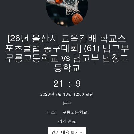
[26년 울산시 교육감배 학교스
포츠클럽 농구대회] (61) 남고부
무룡고등학교 vs 남고부 남창고
등학교
21 : 9
2026년 7월 18일 12:00 오전
농구
장소 : 무룡고등학교
경기 종료
경기 내용 보기 »