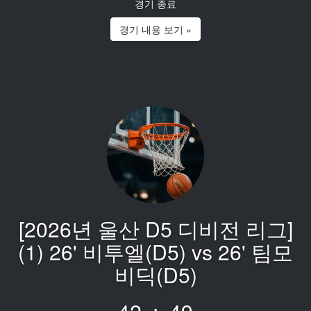
경기 종료
경기 내용 보기 »
[2026년 울산 D5 디비전 리그]
(1) 26' 비투엘(D5) vs 26' 팀모
비딕(D5)