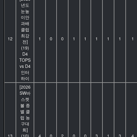
년도
눈높
이안
과배
클럽
최강
12
1
0
0
1
1
1
1
1
1
전]
(19)
D4
TOPS
vs D4
인터
하이
[2026
SW바
스켓
볼 종
별 클
럽 농
구대
회]
13
(10)
4
0
2
0
0
3
1
3
4