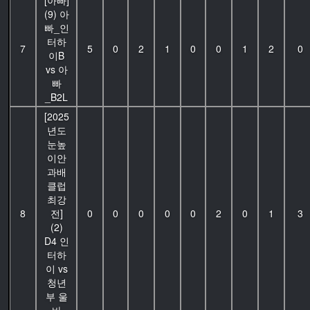
[아빠]
(9) 아
빠_인
터하
7
5
0
2
1
0
0
1
2
0
이B
vs 아
빠
_B2L
[2025
년도
눈높
이안
과배
클럽
최강
8
전]
0
0
0
0
0
2
0
1
3
(2)
D4 인
터하
이 vs
청년
부 울