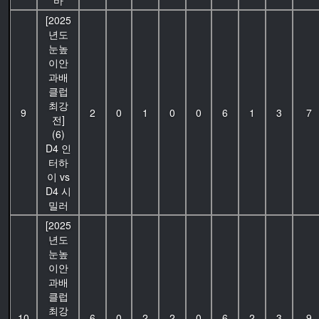
바
[2025
년도
눈높
이안
과배
클럽
최강
9
2
0
1
0
0
6
1
3
7
전]
(6)
D4 인
터하
이 vs
D4 시
밀러
[2025
년도
눈높
이안
과배
클럽
최강
10
6
0
2
2
0
6
2
3
9