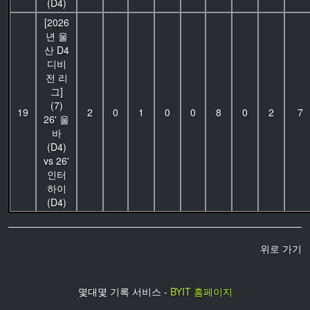
(D4)
[2026
년 울
산 D4
디비
전 리
그]
(7)
19
2
0
1
0
0
8
0
2
7
26' 울
바
(D4)
vs 26'
인터
하이
(D4)
위로 가기
몇대몇 기록 서비스 -
BYIT 홈페이지