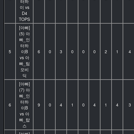
터하
이 vs
D4
TOPS
[아빠]
(5) 아
빠_인
터하
5
이B
6
0
3
0
0
0
2
1
4
vs 아
빠_팀
모비
딕
[아빠]
(7) 아
빠_인
터하
6
9
0
4
1
0
4
1
4
3
이B
vs 아
빠_탑
스