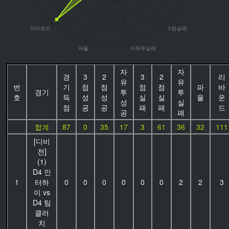
자
자
경
3
2
3
2
리
유
유
번
기
점
점
점
점
파
바
경기
투
투
호
득
성
성
실
실
울
운
성
실
점
공
공
패
패
드
공
패
합계
87
0
35
17
3
61
36
32
111
[디비
전]
(1)
D4 인
1
터하
0
0
0
0
0
0
2
2
3
이 vs
D4 팀
클러
치