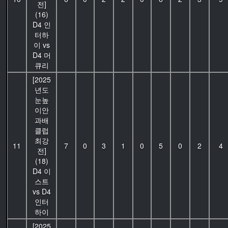
전]
(16)
D4 인
터하
이 vs
D4 머
큐리
[2025
년도
눈높
이안
과배
클럽
최강
11
7
0
3
1
0
5
0
2
4
전]
(18)
D4 이
스트
vs D4
인터
하이
[2025