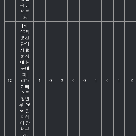
음 장
년부
'26
[제
26회
울산
광역
시 협
회장
배 농
구대
회]
15
(37)
4
0
2
0
0
1
0
1
2
지베
스트
장년
부 '26
vs 인
터하
이 장
년부
'26