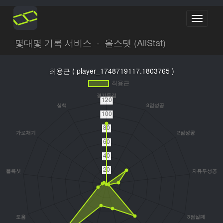
Toggle
navigati
몇대몇 기록 서비스 - 올스탯 (AllStat)
최용근 ( player_1748719117.1803765 )