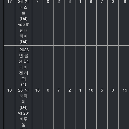
17
26' 지
7
0
2
3
1
9
7
0
8
베스
트
(D4)
vs 26'
인터
하이
(D4)
[2026
년 울
산 D4
디비
전 리
그]
(4)
18
26' 인
16
0
7
2
1
10
5
0
19
터하
이
(D4)
vs 26'
비투
엘