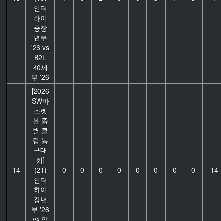
인터
하이
중장
년부
'26 vs
B2L
40세
부 '26
[2026
SW바
스켓
볼 종
별 클
럽 농
구대
회]
14
(21)
0
0
0
0
0
0
0
0
14
인터
하이
장년
부 '26
vs 알