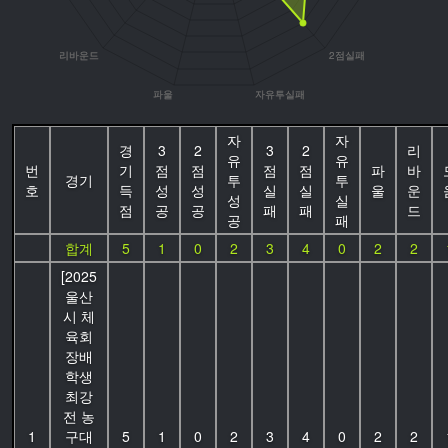
자
자
경
3
2
3
2
리
유
유
번
기
점
점
점
점
파
바
경기
투
투
호
득
성
성
실
실
울
운
성
실
점
공
공
패
패
드
공
패
합계
5
1
0
2
3
4
0
2
2
[2025
울산
시 체
육회
장배
학생
최강
전 농
1
구대
5
1
0
2
3
4
0
2
2