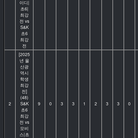
이디|
초6|
최강
전 vs
S&K
초6
최강
전
[2025
년 울
산광
역시
학생
최강
전]
(48)
2
S&K
9
0
3
3
1
2
3
3
0
초6
최강
전 vs
모비
스|초