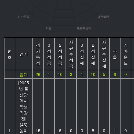
자
자
경
3
2
3
2
리
유
유
번
기
점
점
점
점
파
바
경기
투
투
호
득
성
성
실
실
울
운
성
실
점
공
공
패
패
드
공
패
합계
26
1
10
3
1
10
5
6
0
[2025
년 울
산광
역시
학생
최강
전]
(46)
1
엠아
15
1
6
0
0
5
0
1
0