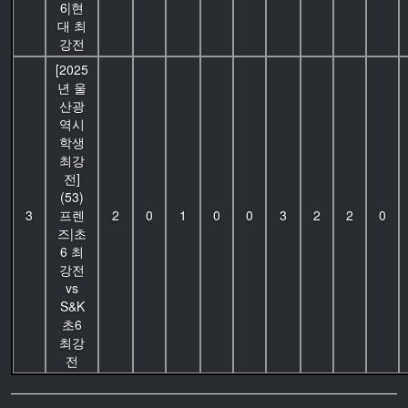
6|현
대 최
강전
[2025
년 울
산광
역시
학생
최강
전]
(53)
3
프렌
2
0
1
0
0
3
2
2
0
즈|초
6 최
강전
vs
S&K
초6
최강
전