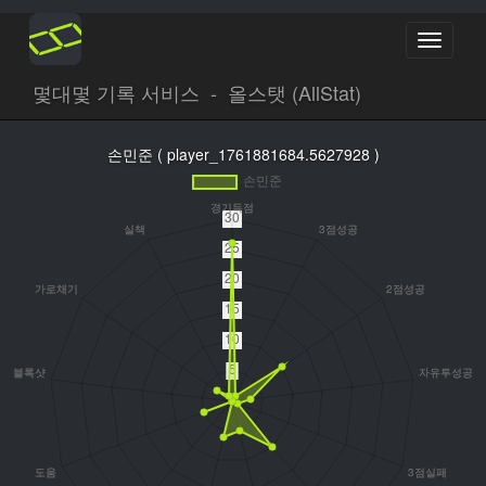
Toggle
navigati
몇대몇 기록 서비스 - 올스탯 (AllStat)
손민준 ( player_1761881684.5627928 )