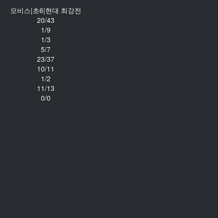
모비스|초6|현대 최강전
20/43
1/9
1/3
5/7
23/37
10/11
1/2
11/13
0/0