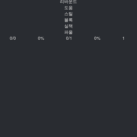
리바운드
도움
스틸
블록
실책
파울
0/0
0%
0/1
0%
1