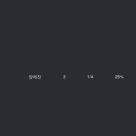
장예찬
3
1/4
25%