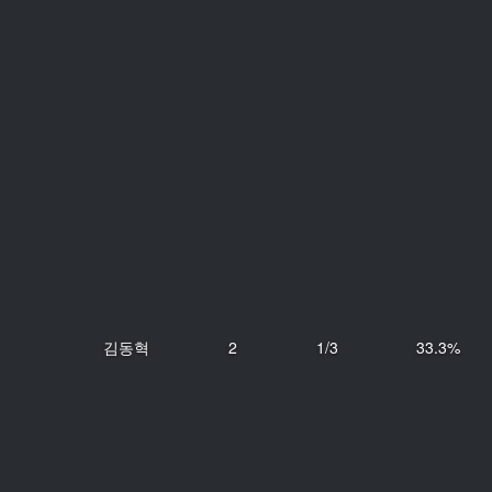
김동혁
2
1/3
33.3%