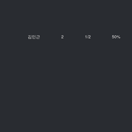
김민근
2
1/2
50%