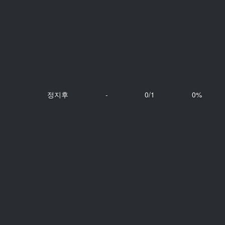
정지후
-
0/1
0%