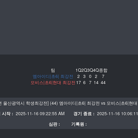
팀
1Q
2Q
3Q
4Q
종합
엠아이디|초6| 최강전
2
3
0
2
7
모비스|초6|현대 최강전
17
6
7
14
44
5년 울산광역시 학생최강전] (44) 엠아이디|초6| 최강전 vs 모비스|초6|현
 시작 :
2025-11-16 09:22:55 AM
경기 종료 :
2025-11-16 10:06:1
심판 :
기록원 :