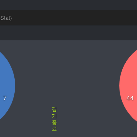
tat)
7
44
경 기 종 료