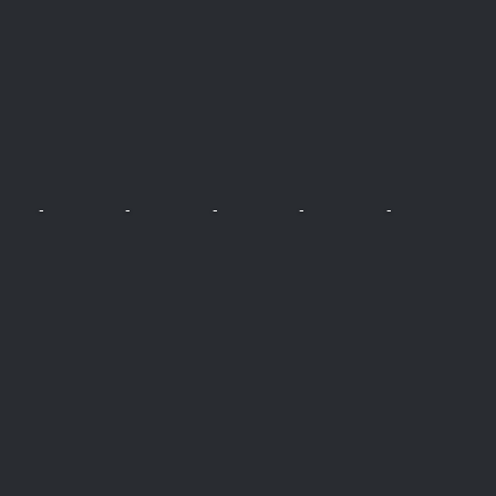
-
-
-
-
-