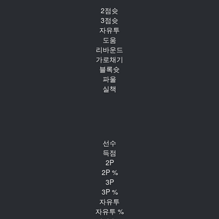
2점슛
3점슛
자유투
도움
리바운드
가로채기
블록슛
파울
실책
선수
득점
2P
2P %
3P
3P %
자유투
자유투 %