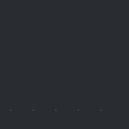
-
-
-
-
-