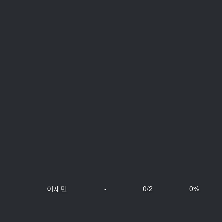
이재민
-
0/2
0%