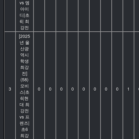
vs 엠
아이
디|초
6| 최
강전
[2025
년 울
산광
역시
학생
최강
전]
(58)
모비
3
0
0
0
0
0
0
0
0
1
스|초
6|현
대 최
강전
vs 프
렌즈|
초6
최강