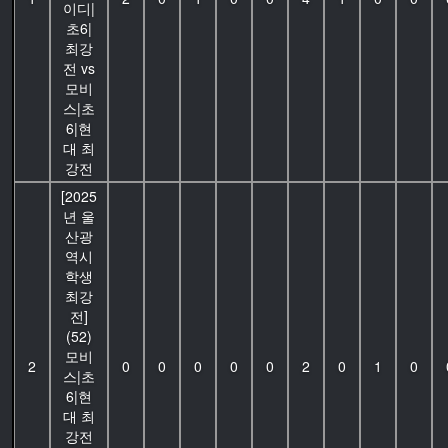
이디|
초6|
최강
전 vs
모비
스|초
6|현
대 최
강전
[2025
년 울
산광
역시
학생
최강
전]
(52)
모비
2
0
0
0
0
0
2
0
1
0
스|초
6|현
대 최
강전