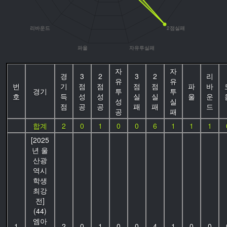
자
자
경
3
2
3
2
리
유
유
번
기
점
점
점
점
파
바
경기
투
투
호
득
성
성
실
실
울
운
성
실
점
공
공
패
패
드
공
패
합계
2
0
1
0
0
6
1
1
1
[2025
년 울
산광
역시
학생
최강
전]
(44)
엠아
1
2
0
1
0
0
4
1
0
0